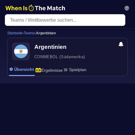
🌐
Startseite
›
Teams
›
Argentinien
🔔
Argentinien
CONMEBOL (Südamerika)
⚽ Übersicht
📅 Spielplan
Ergebnisse