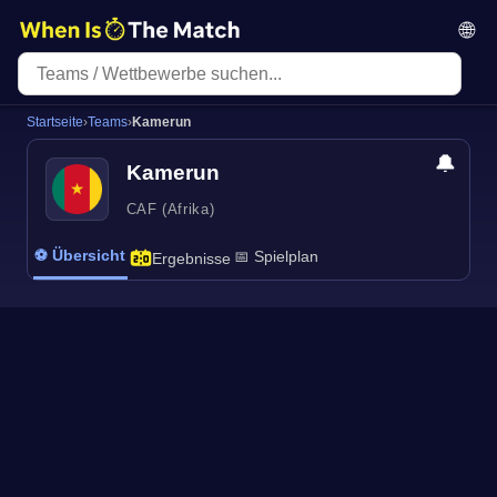
🌐
Startseite
›
Teams
›
Kamerun
🔔
Kamerun
CAF (Afrika)
⚽ Übersicht
📅 Spielplan
Ergebnisse