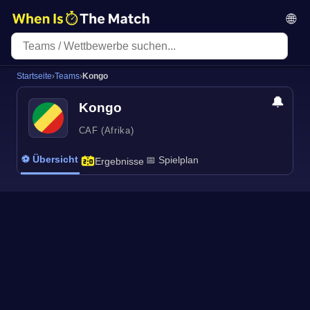
🌐
Startseite
›
Teams
›
Kongo
🔔
Kongo
CAF (Afrika)
⚽ Übersicht
📅 Spielplan
Ergebnisse