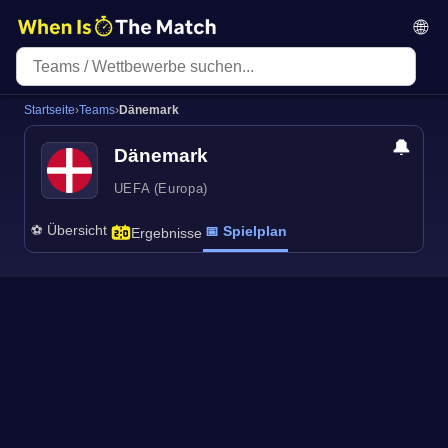
🌐
Startseite
›
Teams
›
Dänemark
🔔
Dänemark
UEFA (Europa)
⚽ Übersicht
📅 Spielplan
Ergebnisse