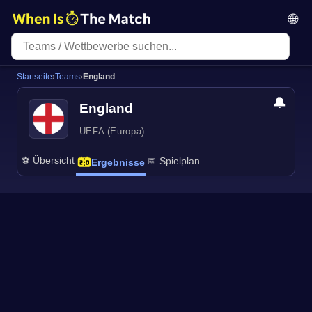
🌐
Startseite
›
Teams
›
England
🔔
England
UEFA (Europa)
⚽ Übersicht
📅 Spielplan
Ergebnisse