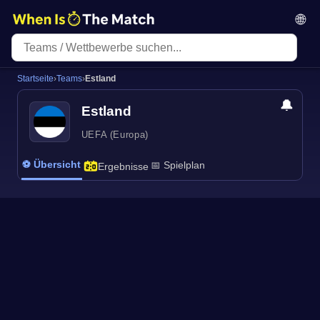
🌐
Startseite
›
Teams
›
Estland
🔔
Estland
UEFA (Europa)
⚽ Übersicht
📅 Spielplan
Ergebnisse