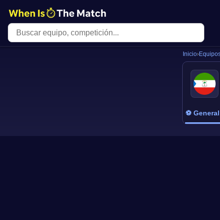
Inicio
›
Equipo
⚽ General