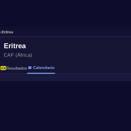
s
›
Eritrea
Eritrea
CAF (África)
📅 Calendario
Resultados