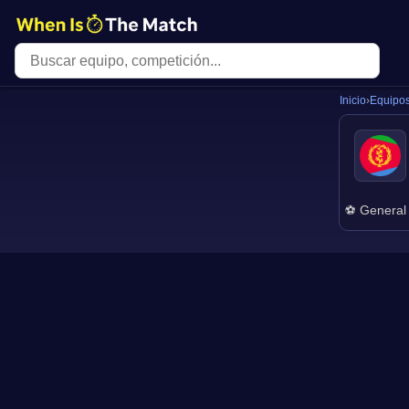
Inicio
›
Equipo
⚽ General