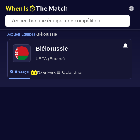
🌐
Accueil
›
Équipes
›
Biélorussie
🔔
Biélorussie
UEFA (Europe)
⚽ Aperçu
📅 Calendrier
Résultats