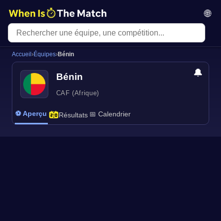
🌐
Accueil
›
Équipes
›
Bénin
🔔
Bénin
CAF (Afrique)
⚽ Aperçu
📅 Calendrier
Résultats