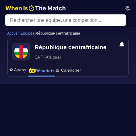
🌐
Accueil
›
Équipes
›
République centrafricaine
🔔
République centrafricaine
CAF (Afrique)
⚽ Aperçu
📅 Calendrier
Résultats