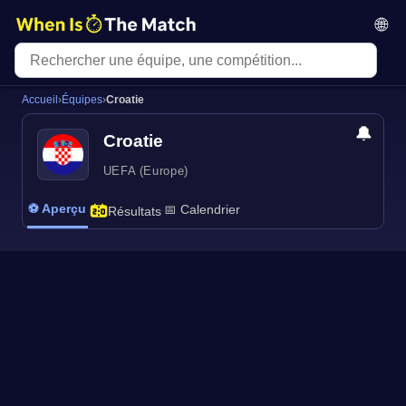
🌐
Accueil
›
Équipes
›
Croatie
🔔
Croatie
UEFA (Europe)
⚽ Aperçu
📅 Calendrier
Résultats