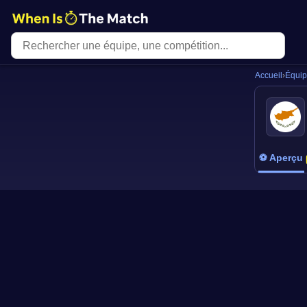
Accueil
›
Équi
⚽ Aperçu