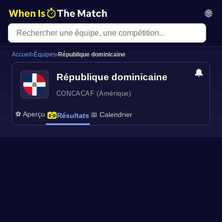
🌐
Accueil
›
Équipes
›
République dominicaine
🔔
République dominicaine
CONCACAF (Amérique)
⚽ Aperçu
📅 Calendrier
Résultats