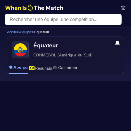
🌐
Accueil
›
Équipes
›
Équateur
🔔
Équateur
CONMEBOL (Amérique du Sud)
⚽ Aperçu
📅 Calendrier
Résultats