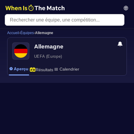
🌐
Accueil
›
Équipes
›
Allemagne
🔔
Allemagne
UEFA (Europe)
⚽ Aperçu
📅 Calendrier
Résultats