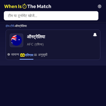
🌐
होम
›
टीमें
›
ऑस्ट्रेलिया
🔔
ऑस्ट्रेलिया
AFC (एशिया)
⚽ सामान्य
📅 अनुसूची
परिणाम