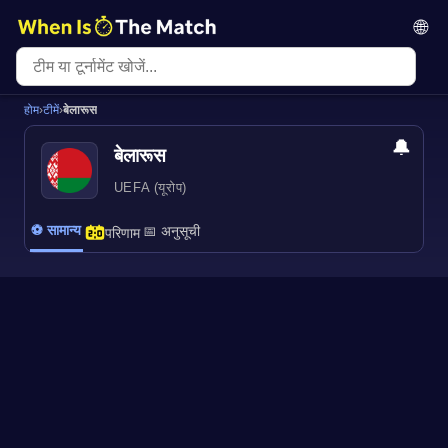
🌐
होम
›
टीमें
›
बेलारूस
🔔
बेलारूस
UEFA (यूरोप)
⚽ सामान्य
📅 अनुसूची
परिणाम