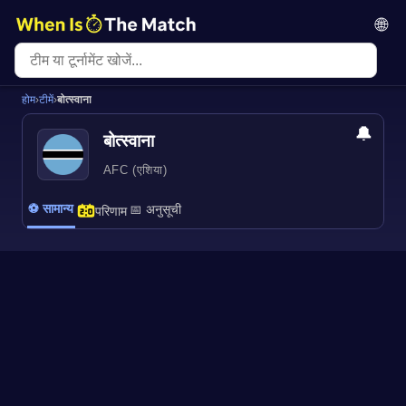
🌐
होम
›
टीमें
›
बोत्स्वाना
🔔
बोत्स्वाना
AFC (एशिया)
⚽ सामान्य
📅 अनुसूची
परिणाम