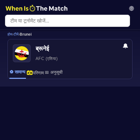
🌐
होम
›
टीमें
›
Brunei
🔔
ब्रूनेई
AFC (एशिया)
⚽ सामान्य
📅 अनुसूची
परिणाम