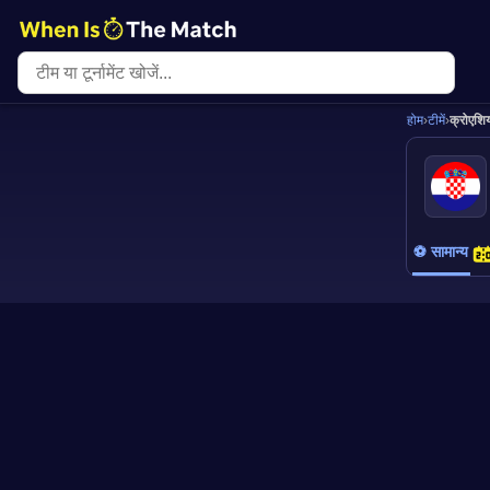
होम
›
टीमें
›
क्रोएशि
⚽ सामान्य