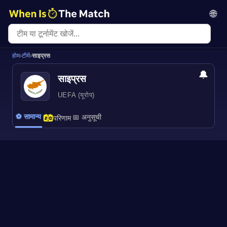
🌐
होम
›
टीमें
›
साइप्रस
🔔
साइप्रस
UEFA (यूरोप)
⚽ सामान्य
📅 अनुसूची
परिणाम