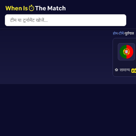
होम
›
टीमें
›
पुर्तगाल
⚽ सामान्य