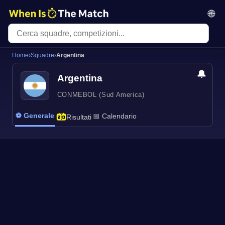
🌐
Home
›
Squadre
›
Argentina
🔔
Argentina
CONMEBOL (Sud America)
⚽ Generale
📅 Calendario
Risultati