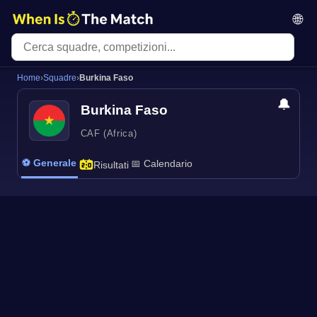
🌐
Home
›
Squadre
›
Burkina Faso
🔔
Burkina Faso
CAF (Africa)
⚽ Generale
📅 Calendario
Risultati