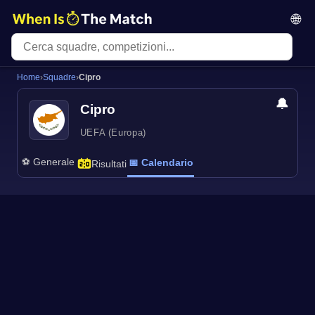
🌐
Home
›
Squadre
›
Cipro
🔔
Cipro
UEFA (Europa)
⚽ Generale
📅 Calendario
Risultati