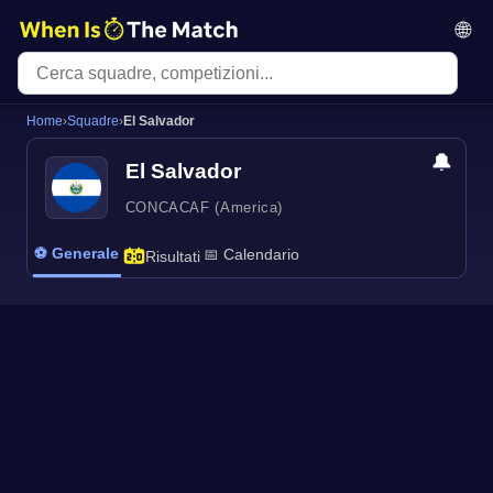
🌐
Home
›
Squadre
›
El Salvador
🔔
El Salvador
CONCACAF (America)
⚽ Generale
📅 Calendario
Risultati