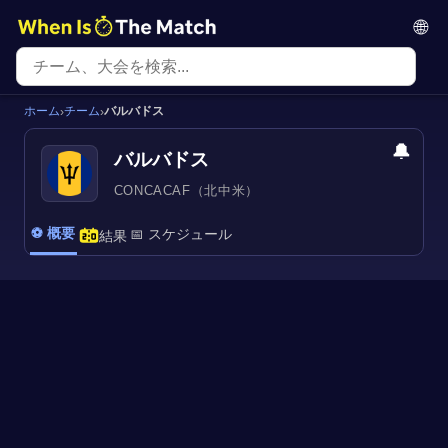
🌐
ホーム
チーム
バルバドス
›
›
🔔
バルバドス
CONCACAF（北中米）
⚽ 概要
📅 スケジュール
結果