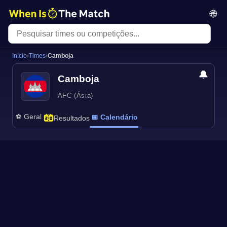
🌐
Início
›
Times
›
Camboja
🔔
Camboja
AFC (Ásia)
⚽ Geral
📅 Calendário
Resultados