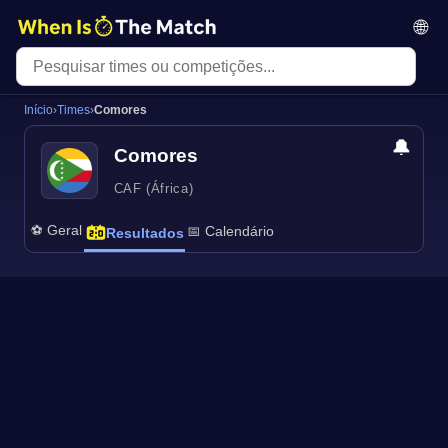
🌐
Início
›
Times
›
Comores
🔔
Comores
CAF (África)
⚽ Geral
📅 Calendário
Resultados