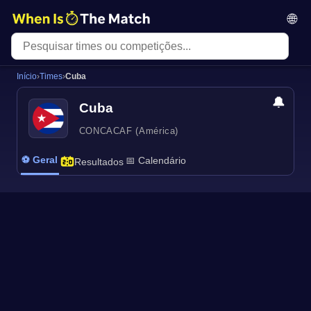
🌐
Início
›
Times
›
Cuba
🔔
Cuba
CONCACAF (América)
⚽ Geral
📅 Calendário
Resultados