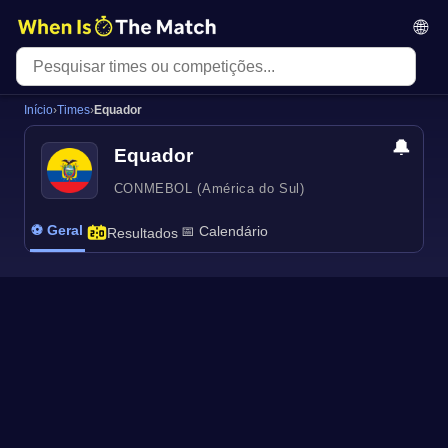
🌐
Início
›
Times
›
Equador
🔔
Equador
CONMEBOL (América do Sul)
⚽ Geral
📅 Calendário
Resultados