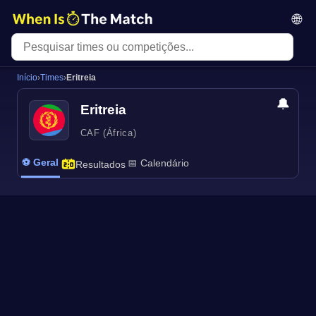
🌐
Início
›
Times
›
Eritreia
🔔
Eritreia
CAF (África)
⚽ Geral
📅 Calendário
Resultados